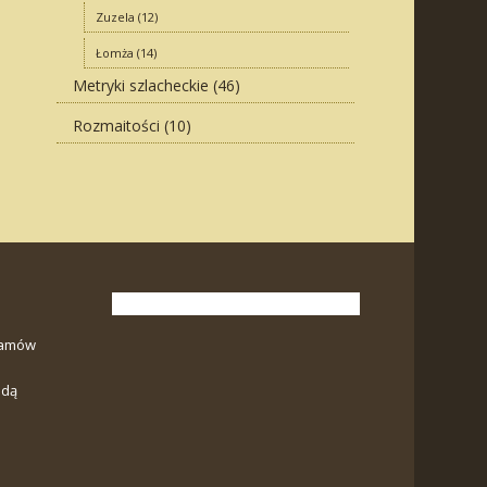
Zuzela
(12)
Łomża
(14)
Metryki szlacheckie
(46)
Rozmaitości
(10)
ramów
odą