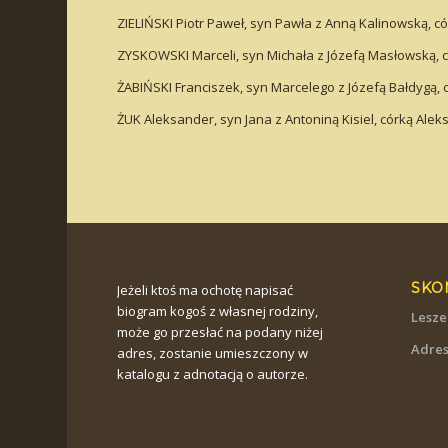
ZIELIŃSKI Piotr Paweł, syn Pawła z Anną Kalinowską, c
ZYSKOWSKI Marceli, syn Michała z Józefą Masłowską, c
ŻABIŃSKI Franciszek, syn Marcelego z Józefą Bałdygą, c
ŻUK Aleksander, syn Jana z Antoniną Kisiel, córką Alek
SKO
Jeżeli ktoś ma ochotę napisać
biogram kogoś z własnej rodziny,
Lesze
może go przesłać na podany niżej
Adres
adres, zostanie umieszczony w
katalogu z adnotacją o autorze.