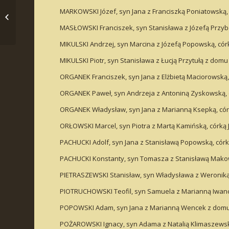
Indeks małżeństw parafia
MARKOWSKI Józef, syn Jana z Franciszką Poniatowską, 
Białaszewo 1896
MASŁOWSKI Franciszek, syn Stanisława z Józefą Przyb
MIKULSKI Andrzej, syn Marcina z Józefą Popowską, cór
MIKULSKI Piotr, syn Stanisława z Łucją Przytułą z do
ORGANEK Franciszek, syn Jana z Elżbietą Maciorowską
ORGANEK Paweł, syn Andrzeja z Antoniną Zyskowską, c
ORGANEK Władysław, syn Jana z Marianną Ksepką, córk
ORŁOWSKI Marcel, syn Piotra z Martą Kamińską, córką J
PACHUCKI Adolf, syn Jana z Stanisławą Popowską, córką
PACHUCKI Konstanty, syn Tomasza z Stanisławą Makows
PIETRASZEWSKI Stanisław, syn Władysława z Weroniką 
PIOTRUCHOWSKI Teofil, syn Samuela z Marianną Iwancz
POPOWSKI Adam, syn Jana z Marianną Wencek z domu 
POŻAROWSKI Ignacy, syn Adama z Natalią Klimaszewską