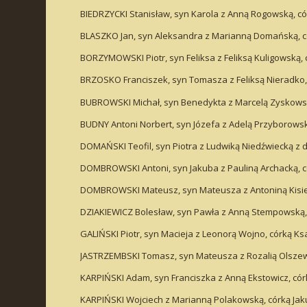
BIEDRZYCKI Stanisław, syn Karola z Anną Rogowską, có
BLASZKO Jan, syn Aleksandra z Marianną Domańską, có
BORZYMOWSKI Piotr, syn Feliksa z Feliksą Kuligowską, c
BRZOSKO Franciszek, syn Tomasza z Feliksą Nieradko, 
BUBROWSKI Michał, syn Benedykta z Marcelą Zyskowską
BUDNY Antoni Norbert, syn Józefa z Adelą Przyborowską
DOMAŃSKI Teofil, syn Piotra z Ludwiką Niedźwiecką z
DOMBROWSKI Antoni, syn Jakuba z Pauliną Archacką, có
DOMBROWSKI Mateusz, syn Mateusza z Antoniną Kisiel,
DZIAKIEWICZ Bolesław, syn Pawła z Anną Stempowską, 
GALIŃSKI Piotr, syn Macieja z Leonorą Wojno, córką K
JASTRZEMBSKI Tomasz, syn Mateusza z Rozalią Olszews
KARPIŃSKI Adam, syn Franciszka z Anną Ekstowicz, cór
KARPIŃSKI Wojciech z Marianną Polakowską, córką Jak