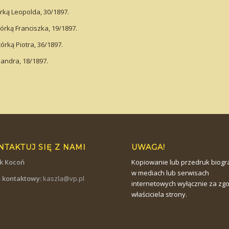
órką Leopolda, 30/1897.
órką Franciszka, 19/1897.
órką Piotra, 36/1897.
sandra, 18/1897.
NTAKTUJ SIĘ Z NAMI
UWAGA!
k Kocoń
Kopiowanie lub przedruk biog
w mediach lub serwisach
 kontaktowy:
kaszla@vp.pl
internetowych wyłącznie za zg
właściciela strony.