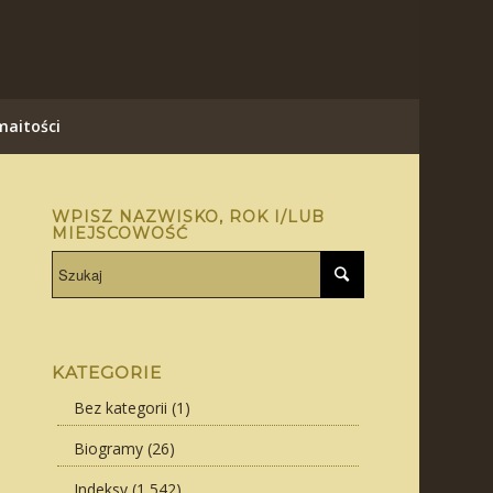
aitości
WPISZ NAZWISKO, ROK I/LUB
MIEJSCOWOŚĆ
KATEGORIE
Bez kategorii
(1)
Biogramy
(26)
Indeksy
(1 542)