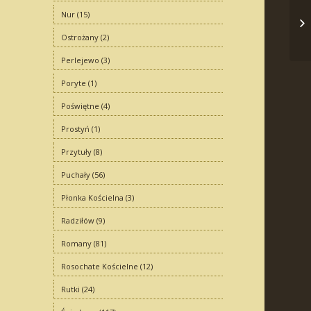
In
Nur
(15)
Bi
Ostrożany
(2)
Perlejewo
(3)
Poryte
(1)
Poświętne
(4)
Prostyń
(1)
Przytuły
(8)
Puchały
(56)
Płonka Kościelna
(3)
Radziłów
(9)
Romany
(81)
Rosochate Kościelne
(12)
Rutki
(24)