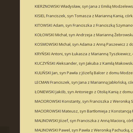
KIERZNOWSKI Władysław, syn Jana z Emilią Modzelewska
KISIEL Franciszek, syn Tomasza z Marianną Kanią, córk
KITOWSKI Adam, syn Franciszka z Franciszką Szymanows
KOŁOWSKI Michał, syn Andrzeja z Marianną Żebrowską,
KOSMOWSKI Michał, syn Adama z Anną Paszewicz z dom
KRYŃSKI Antoni, syn Łukasza z Marianną Tyszkiewicz, 
KUCZYŃSKI Aleksander, syn Jakuba z Kamilą Makowską,
KULIŃSKI Jan, syn Pawła z Józefą Balcer z domu Modze
LECMAN Franciszek, syn Jana z Marianną Jabłońską, cór
ŁONIEWSKI Jakób, syn Antoniego z Otolią Kanią z domu
MACIOROWSKI Konstanty, syn Franciszka z Weroniką S
MACIOROWSKI Mateusz, syn Bartłomieja z Konstancją P
MALINOWSKI Józef, syn Franciszka z Anną Maciorą, córk
MALINOWSKI Paweł, syn Pawła z Weroniką Pachucką, có