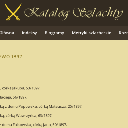
 Główna
Indeksy
Biogramy
Metryki szlacheckie
Rozm
EWO 1897
 córką Jakuba, 53/1897.
acieja, 56/1897.
ską z domu Popowska, córką Mateusza, 25/1897.
ą, córką Wawrzyńca, 63/1897.
 domu Falkowska, córką Jana, 50/1897.