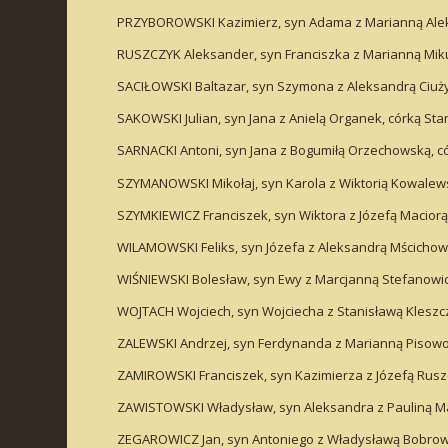
PRZYBOROWSKI Kazimierz, syn Adama z Marianną Aleks
RUSZCZYK Aleksander, syn Franciszka z Marianną Mikul
SACIŁOWSKI Baltazar, syn Szymona z Aleksandrą Ciużyc
SAKOWSKI Julian, syn Jana z Anielą Organek, córką Sta
SARNACKI Antoni, syn Jana z Bogumiłą Orzechowską, c
SZYMANOWSKI Mikołaj, syn Karola z Wiktorią Kowalewsk
SZYMKIEWICZ Franciszek, syn Wiktora z Józefą Maciorą,
WILAMOWSKI Feliks, syn Józefa z Aleksandrą Mścichows
WIŚNIEWSKI Bolesław, syn Ewy z Marcjanną Stefanowic
WOJTACH Wojciech, syn Wojciecha z Stanisławą Kleszcz
ZALEWSKI Andrzej, syn Ferdynanda z Marianną Pisowoc
ZAMIROWSKI Franciszek, syn Kazimierza z Józefą Ruszc
ZAWISTOWSKI Władysław, syn Aleksandra z Pauliną Ma
ZEGAROWICZ Jan, syn Antoniego z Władysławą Bobrows