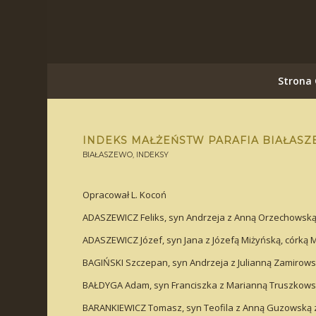
Strona
INDEKS MAŁŻEŃSTW PARAFIA BIAŁASZ
BIAŁASZEWO
,
INDEKSY
Opracował L. Kocoń
ADASZEWICZ Feliks, syn Andrzeja z Anną Orzechowską,
ADASZEWICZ Józef, syn Jana z Józefą Miżyńską, córką M
BAGIŃSKI Szczepan, syn Andrzeja z Julianną Zamirow
BAŁDYGA Adam, syn Franciszka z Marianną Truszkowsk
BARANKIEWICZ Tomasz, syn Teofila z Anną Guzowską z